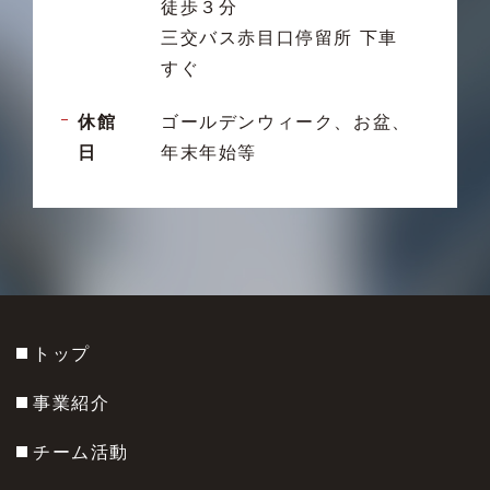
徒歩３分
三交バス赤目口停留所 下車
すぐ
休館
ゴールデンウィーク、お盆、
日
年末年始等
トップ
事業紹介
チーム活動