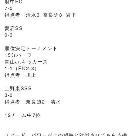
府中FC
7-0
得点者 清水3 奈良迫3 岩下
愛宕SS
0-3
順位決定トーナメント
15分ハーフ
青山Jr.キッカーズ
1-1（PK2-3）
得点者 川上
上野東SSS
3-0
得点者 奈良迫2 清水
12チーム中7位
スピード、パワーが上の相手と対戦させてもらう機