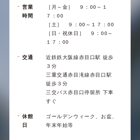
営業
［月～金］ ９：00～１
時間
７：00
［土］ ９：00～１７：00
［日・祝休日］ ９：00～
１７：00
交通
近鉄鉄大阪線赤目口駅 徒歩
３分
三重交通赤目滝線赤目口駅
徒歩３分
三交バス赤目口停留所 下車
すぐ
休館
ゴールデンウィーク、お盆、
日
年末年始等