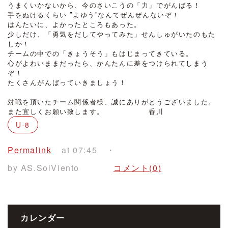
うまくいかないから、今のさいこうの「力」でがんばる！
手をぬけるくらい ”よゆう”なんてぜんぜんないぞ！
はんたいに、よかったところもあった。
少しだけ、「勇気をだしてやってみた」せんしゅがいたのもた
しか！
チームの中での「きょうそう」もはじまってきている。
心がよわいままだったら、かんたんに差をつけられてしまう
ぞ！
たくさんがんばっていきましょう！
・
対戦を頂いたチーム関係者様、誠にありがとうございました。
また宜しくお願い致します。 香川
U-8
Permalink
at 07:45
by AS.SolViento
コメント(0)
カレンダー