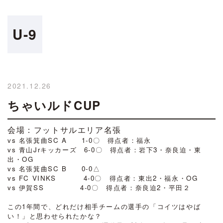
U-9
2021.12.26
ちゃいルドCUP
会場：フットサルエリア名張
vs 名張箕曲SC A 1-0〇 得点者：福永
vs 青山Jrキッカーズ 6-0〇 得点者：岩下3・奈良迫・東
出・OG
vs 名張箕曲SC B 0-0△
vs FC VINKS 4-0〇 得点者：東出2・福永・OG
vs 伊賀SS 4-0〇 得点者：奈良迫2・平田２
この1年間で、どれだけ相手チームの選手の「コイツはやば
い！」と思わせられたかな？