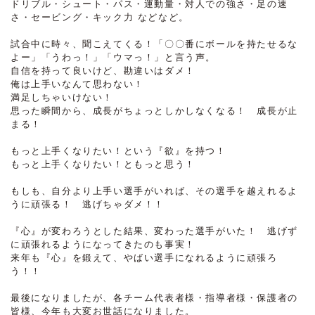
ドリブル・シュート・パス・運動量・対人での強さ・足の速
さ・セービング・キック力 などなど。
試合中に時々、聞こえてくる！「〇〇番にボールを持たせるな
よー」「うわっ！」「ウマっ！」と言う声。
自信を持って良いけど、勘違いはダメ！
俺は上手いなんて思わない！
満足しちゃいけない！
思った瞬間から、成長がちょっとしかしなくなる！ 成長が止
まる！
もっと上手くなりたい！という『欲』を持つ！
もっと上手くなりたい！ともっと思う！
もしも、自分より上手い選手がいれば、その選手を越えれるよ
うに頑張る！ 逃げちゃダメ！！
『心』が変わろうとした結果、変わった選手がいた！ 逃げず
に頑張れるようになってきたのも事実！
来年も『心』を鍛えて、やばい選手になれるように頑張ろ
う！！
最後になりましたが、各チーム代表者様・指導者様・保護者の
皆様、今年も大変お世話になりました。