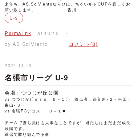
来年も、AS.SolVientoならびに、ちゃいルドCUPを宜しくお
願い致します。 香川
U-9
Permalink
at 10:15
by AS.SolViento
コメント(0)
2021.11.13
名張市リーグ U-9
会場：つつじが丘公園
vs つつじが丘ｓｓｓ ６－１〇 得点者：奈良迫×２・平田・
東出×３
vs 名張FCテコス ０－１✖
・
チームで勝ち負けも大事なことですが、君たちはまだまだ成長
段階です。
練習で取り組んでる事