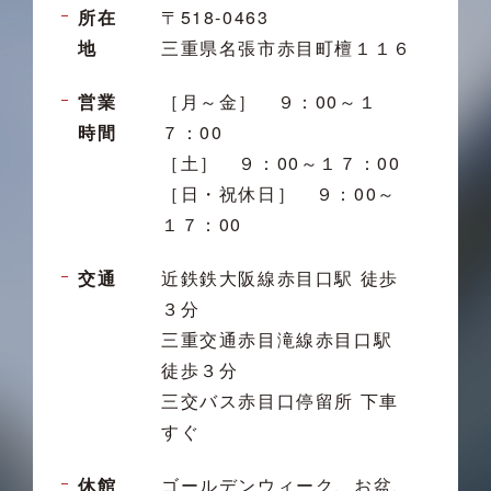
所在
〒518-0463
地
三重県名張市赤目町檀１１６
営業
［月～金］ ９：00～１
時間
７：00
［土］ ９：00～１７：00
［日・祝休日］ ９：00～
１７：00
交通
近鉄鉄大阪線赤目口駅 徒歩
３分
三重交通赤目滝線赤目口駅
徒歩３分
三交バス赤目口停留所 下車
すぐ
休館
ゴールデンウィーク、お盆、