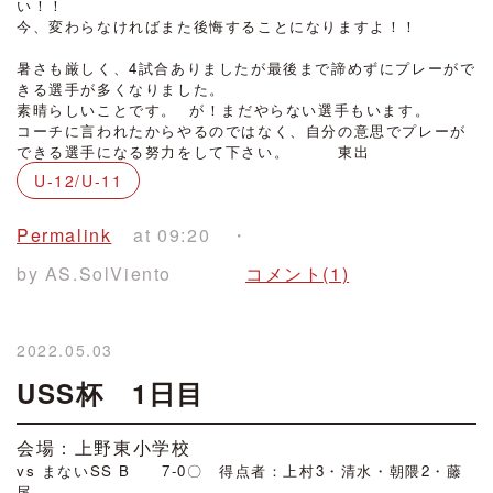
い！！
今、変わらなければまた後悔することになりますよ！！
・
暑さも厳しく、4試合ありましたが最後まで諦めずにプレーがで
きる選手が多くなりました。
素晴らしいことです。 が！まだやらない選手もいます。
コーチに言われたからやるのではなく、自分の意思でプレーが
できる選手になる努力をして下さい。 東出
U-12/U-11
Permalink
at 09:20
by AS.SolViento
コメント(1)
2022.05.03
USS杯 1日目
会場：上野東小学校
vs まないSS B 7-0〇 得点者：上村3・清水・朝隈2・藤
尾