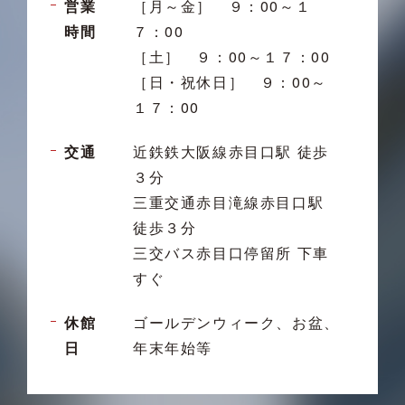
営業
［月～金］ ９：00～１
時間
７：00
［土］ ９：00～１７：00
［日・祝休日］ ９：00～
１７：00
交通
近鉄鉄大阪線赤目口駅 徒歩
３分
三重交通赤目滝線赤目口駅
徒歩３分
三交バス赤目口停留所 下車
すぐ
休館
ゴールデンウィーク、お盆、
日
年末年始等